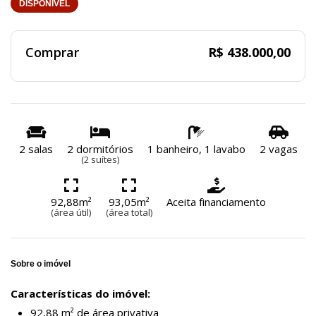
DISPONÍVEL
Comprar
R$ 438.000,00
2 salas
2 dormitórios
1 banheiro, 1 lavabo
2 vagas
(2 suítes)
92,88m²
93,05m²
Aceita financiamento
(área útil)
(área total)
Sobre o imóvel
Características do imóvel:
92,88 m² de área privativa