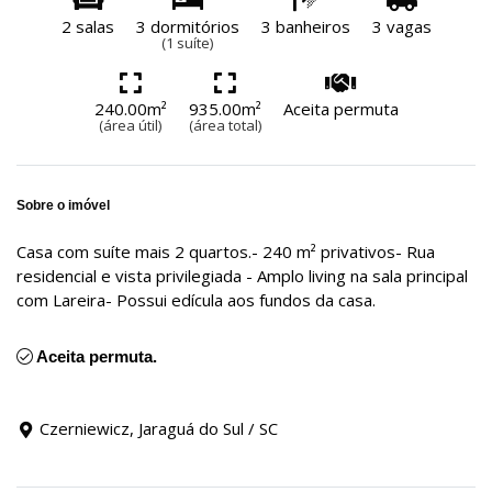
2 salas
3 dormitórios
3 banheiros
3 vagas
(1 suíte)
240.00m²
935.00m²
Aceita permuta
(área útil)
(área total)
Sobre o imóvel
Casa com suíte mais 2 quartos.- 240 m² privativos- Rua
residencial e vista privilegiada - Amplo living na sala principal
com Lareira- Possui edícula aos fundos da casa.
Aceita permuta.
Czerniewicz, Jaraguá do Sul / SC