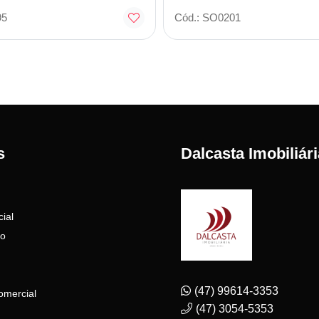
95
Cód.: SO0201
s
Dalcasta Imobiliári
ial
to
(47) 99614-3353
omercial
(47) 3054-5353