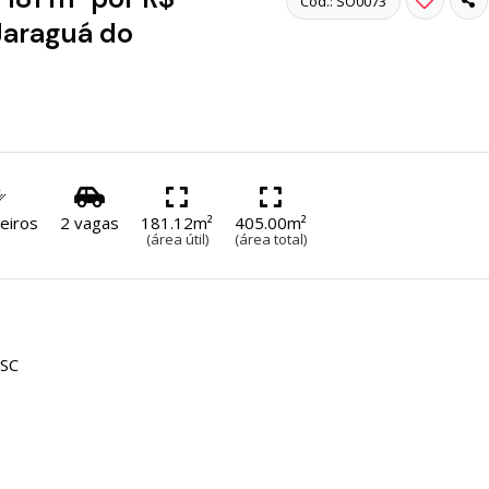
Cód.: SO0073
 Jaraguá do
eiros
2 vagas
181.12m²
405.00m²
(área útil)
(área total)
/SC