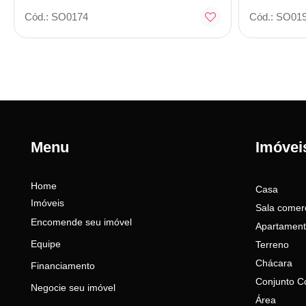
Cód.: SO0174
Cód.: SO01
Menu
Imóvei
Home
Casa
Imóveis
Sala comerc
Encomende seu imóvel
Apartamen
Equipe
Terreno
Chácara
Financiamento
Conjunto C
Negocie seu imóvel
Área