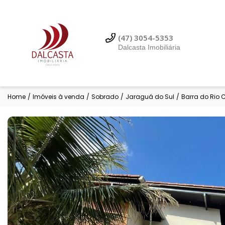
(47) 99614-3353
Dalcasta Imobiliária
(47) 3054-5353
Dalcasta Imobiliária
Home
/
Imóveis à venda
/
Sobrado
/
Jaraguá do Sul
/
Barra do Rio 