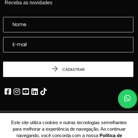
Receba as novidades
CADASTRAR
Este site utiliza cookies e outras tecnologias semelhantes
© 2026 - Dalcasta Imobiliária -
22.339.969/0001-24 -
Todos os Direitos
para melhorar a experiência de navegação. Ao continuar
Reservados.
navegando, você concorda com a nossa
Política de