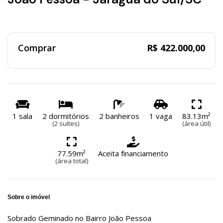
Comprar
R$ 422.000,00
1 sala
2 dormitórios
2 banheiros
1 vaga
83.13m²
(2 suítes)
(área útil)
77.59m²
Aceita financiamento
(área total)
Sobre o imóvel
Sobrado Geminado no Bairro João Pessoa