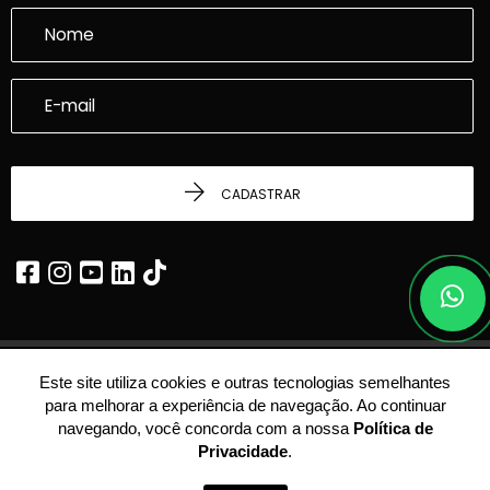
CADASTRAR
Este site utiliza cookies e outras tecnologias semelhantes
© 2026 - Dalcasta Imobiliária -
22.339.969/0001-24 -
Todos os Direitos
para melhorar a experiência de navegação. Ao continuar
Reservados.
navegando, você concorda com a nossa
Política de
Privacidade
.