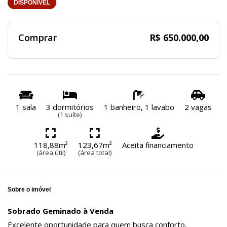
DISPONÍVEL
Comprar
R$ 650.000,00
1 sala
3 dormitórios
1 banheiro, 1 lavabo
2 vagas
(1 suíte)
118,88m²
123,67m²
Aceita financiamento
(área útil)
(área total)
Sobre o imóvel
Sobrado Geminado à Venda
Excelente oportunidade para quem busca conforto,