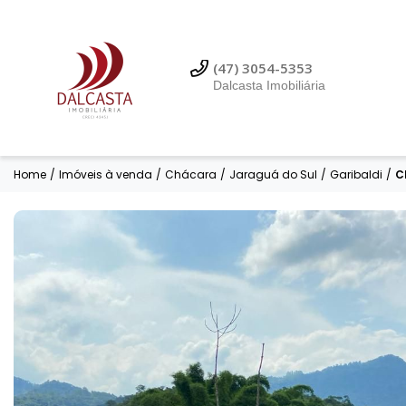
(47) 99614-3353
Dalcasta Imobiliária
(47) 3054-5353
Dalcasta Imobiliária
Home
/
Imóveis à venda
/
Chácara
/
Jaraguá do Sul
/
Garibaldi
/
C