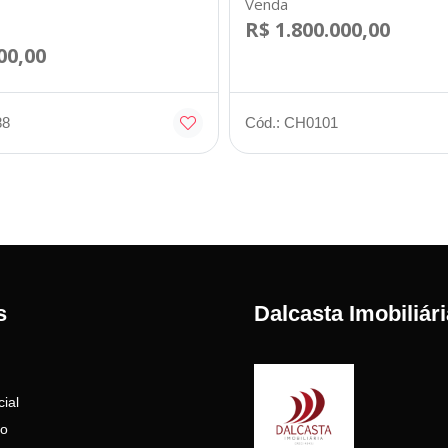
Venda
R$ 1.800.000,00
00,00
88
Cód.: CH0101
s
Dalcasta Imobiliári
ial
to