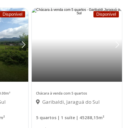
Disponível
Disponível
0.00m²
Chácara à venda com 5 quartos
Sul
Garibaldi, Jaraguá do Sul
0m²
5 quartos
| 1 suíte
| 45288,15m²