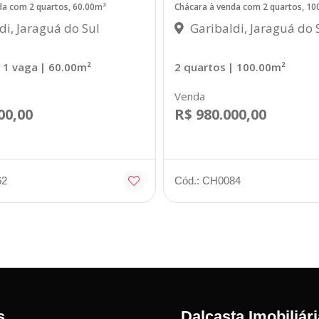
da com 2 quartos, 60.00m²
Chácara à venda com 2 quartos, 10
di, Jaraguá do Sul
Garibaldi, Jaraguá do 
 1 vaga
| 60.00m²
2 quartos
| 100.00m²
Venda
00,00
R$ 980.000,00
62
Cód.: CH0084
s
Dalcasta Imobiliári