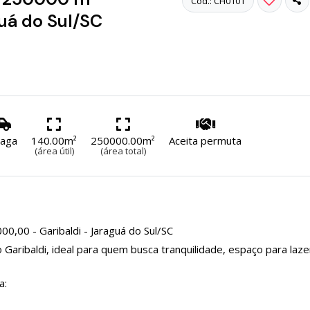
Cód.: CH0101
guá do Sul/SC
vaga
140.00m²
250000.00m²
Aceita permuta
(área útil)
(área total)
0,00 - Garibaldi - Jaraguá do Sul/SC
o Garibaldi, ideal para quem busca tranquilidade, espaço para laze
a: