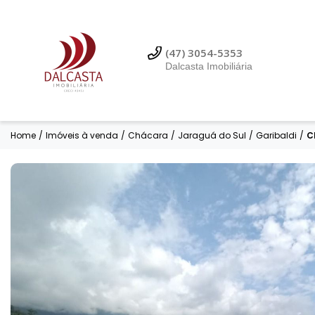
(47) 99614-3353
Dalcasta Imobiliária
(47) 3054-5353
Dalcasta Imobiliária
Home
/
Imóveis à venda
/
Chácara
/
Jaraguá do Sul
/
Garibaldi
/
C