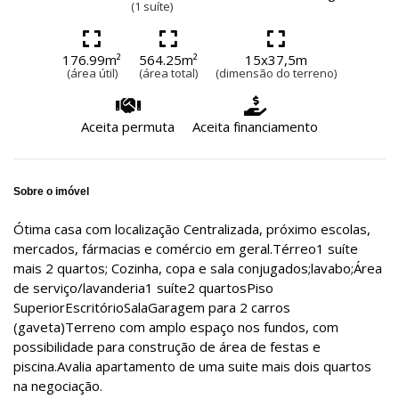
(1 suíte)
176.99m²
564.25m²
15x37,5m
(área útil)
(área total)
(dimensão do terreno)
Aceita permuta
Aceita financiamento
Sobre o imóvel
Ótima casa com localização Centralizada, próximo escolas,
mercados, fármacias e comércio em geral.Térreo1 suíte
mais 2 quartos; Cozinha, copa e sala conjugados;lavabo;Área
de serviço/lavanderia1 suíte2 quartosPiso
SuperiorEscritórioSalaGaragem para 2 carros
(gaveta)Terreno com amplo espaço nos fundos, com
possibilidade para construção de área de festas e
piscina.Avalia apartamento de uma suite mais dois quartos
na negociação.