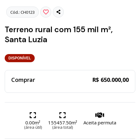
Cód.: CH0123
Terreno rural com 155 mil m²,
Santa Luzia
DISPONÍVEL
Comprar
R$ 650.000,00
0.00m²
155457.50m²
Aceita permuta
(área útil)
(área total)