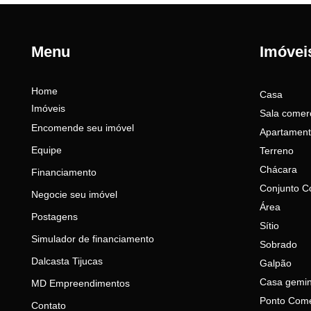
Menu
Imóvei
Home
Casa
Imóveis
Sala comerc
Encomende seu imóvel
Apartamen
Equipe
Terreno
Chácara
Financiamento
Conjunto C
Negocie seu imóvel
Área
Postagens
Sítio
Simulador de financiamento
Sobrado
Dalcasta Tijucas
Galpão
Casa gemi
MD Empreendimentos
Ponto Come
Contato