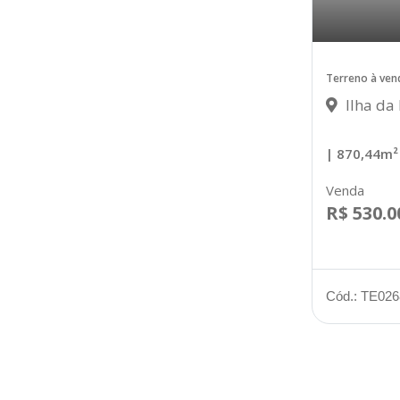
Terreno à ven
Ilha da 
| 870,44m²
Venda
R$ 530.0
Cód.: TE026