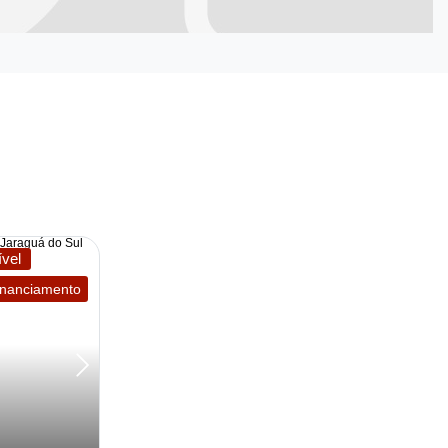
vel
financiamento