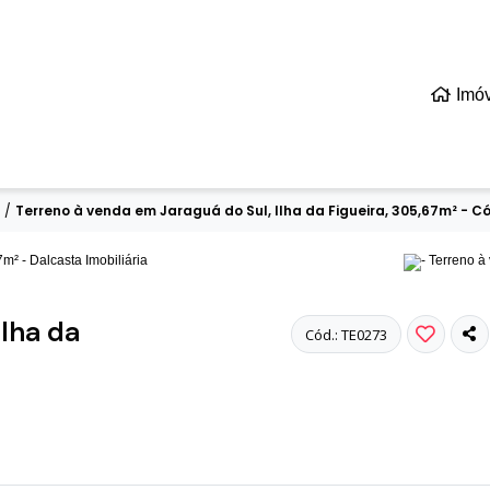
Imó
/
Terreno à venda em Jaraguá do Sul, Ilha da Figueira, 305,67m² - C
Ilha da
Cód.: TE0273