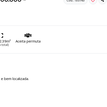
Cód.: TE0143
2.39m²
Aceita permuta
 total)
e bem localizada.