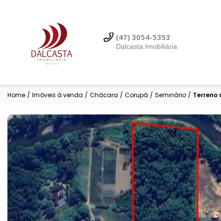
(47) 99614-3353
Dalcasta Imobiliária
(47) 3054-5353
Dalcasta Imobiliária
Home
/
Imóveis à venda
/
Chácara
/
Corupá
/
Seminário
/
Terreno 