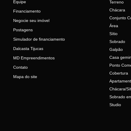
Equipe
Terreno
Chácara
Financiamento
Conjunto C
Negocie seu imóvel
Área
Postagens
Sítio
Simulador de financiamento
Sobrado
Dalcasta Tijucas
Galpão
Casa gemi
MD Empreendimentos
Ponto Come
Contato
Cobertura
Mapa do site
Apartament
Chácara/Sít
Sobrado em
Studio