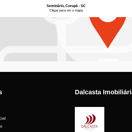
Seminário, Corupá - SC
Clique para ver o mapa
s
Dalcasta Imobiliári
ial
to