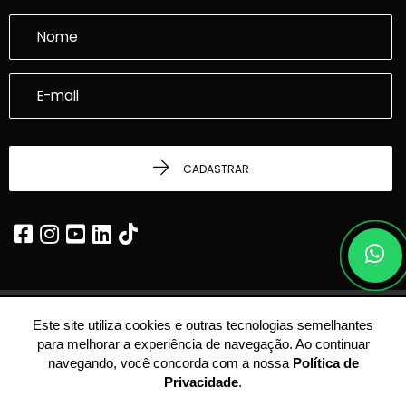
CADASTRAR
Este site utiliza cookies e outras tecnologias semelhantes
© 2026 - Dalcasta Imobiliária -
22.339.969/0001-24 -
Todos os Direitos
para melhorar a experiência de navegação. Ao continuar
Reservados.
navegando, você concorda com a nossa
Política de
Privacidade
.