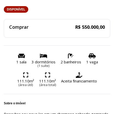
DISPONÍVEL
Comprar
R$ 550.000,00
1 sala
3 dormitórios
2 banheiros
1 vaga
(1 suíte)
111.10m²
111.10m²
Aceita financiamento
(área útil)
(área total)
Sobre o imóvel