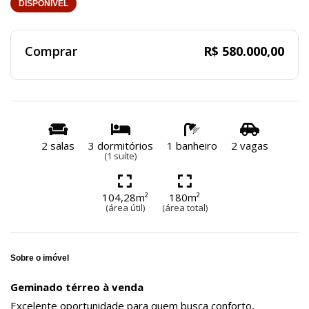
DISPONÍVEL
Comprar
R$ 580.000,00
2 salas
3 dormitórios
1 banheiro
2 vagas
(1 suíte)
104,28m²
180m²
(área útil)
(área total)
Sobre o imóvel
Geminado térreo à venda
Excelente oportunidade para quem busca conforto,