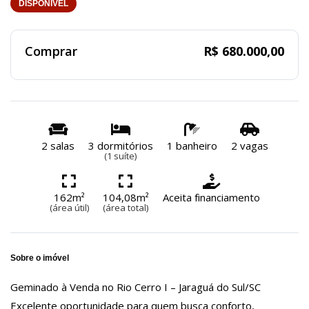
DISPONÍVEL
Comprar
R$ 680.000,00
2 salas
3 dormitórios
1 banheiro
2 vagas
(1 suíte)
162m²
104,08m²
Aceita financiamento
(área útil)
(área total)
Sobre o imóvel
Geminado à Venda no Rio Cerro I – Jaraguá do Sul/SC
Excelente oportunidade para quem busca conforto,