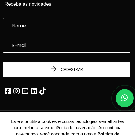
Receba as novidades
CADASTRAR
Este site utiliza cookies e outras tecnologias semelhantes
© 2026 - Dalcasta Imobiliária -
22.339.969/0001-24 -
Todos os Direitos
para melhorar a experiência de navegação. Ao continuar
Reservados.
navegando, você concorda com a nossa
Política de