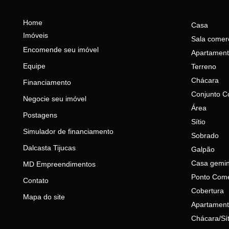
Home
Casa
Imóveis
Sala comerc
Encomende seu imóvel
Apartamen
Equipe
Terreno
Chácara
Financiamento
Conjunto C
Negocie seu imóvel
Área
Postagens
Sítio
Simulador de financiamento
Sobrado
Dalcasta Tijucas
Galpão
Casa gemi
MD Empreendimentos
Ponto Come
Contato
Cobertura
Mapa do site
Apartament
Chácara/Sít