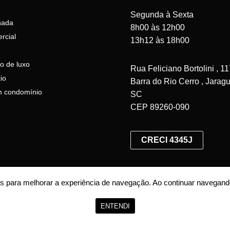
Segunda à Sexta
nada
8h00 às 12h00
rcial
13h12 às 18h00
o de luxo
Rua Feliciano Bortolini , 11
io
Barra do Rio Cerro , Jaragu
 condomínio
SC
CEP 89260-090
CRECI 4345J
ntes para melhorar a experiência de navegação. Ao continuar naveg
026 - Dalcasta Imobiliária -
22.339.969/0001-24 -
Todos os Direitos Reservad
ENTENDI