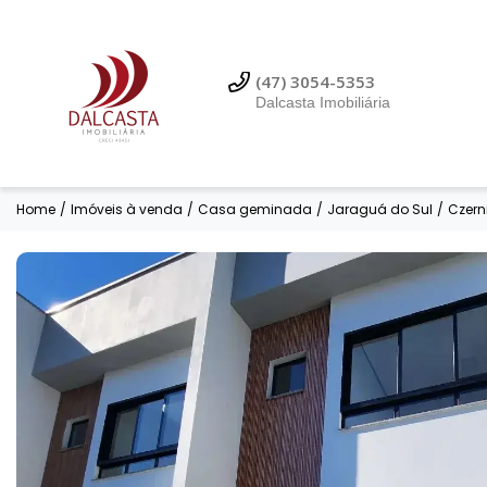
(47) 99614-3353
Dalcasta Imobiliária
(47) 3054-5353
Dalcasta Imobiliária
Home
/
Imóveis à venda
/
Casa geminada
/
Jaraguá do Sul
/
Czern