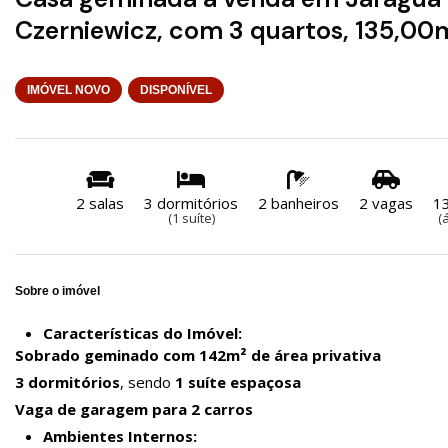
Czerniewicz, com 3 quartos, 135,00
IMÓVEL NOVO
DISPONÍVEL
2 salas
3 dormitórios
2 banheiros
2 vagas
1
(1 suíte)
(
Sobre o imóvel
Características do Imóvel:
Sobrado geminado com 142m² de área privativa
3 dormitórios
, sendo
1 suíte espaçosa
Vaga de garagem para 2 carros
Ambientes Internos: