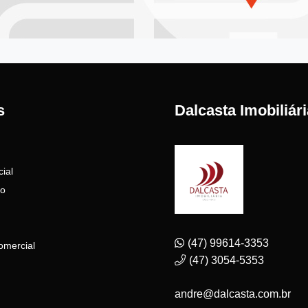
s
Dalcasta Imobiliári
ial
to
(47) 99614-3353
omercial
(47) 3054-5353
andre@dalcasta.com.br