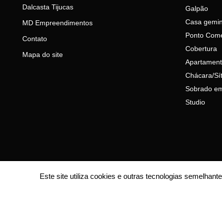
Dalcasta Tijucas
Galpão
Casa gemi
MD Empreendimentos
Ponto Come
Contato
Cobertura
Mapa do site
Apartament
Chácara/Sít
Sobrado em
Studio
Este site utiliza cookies e outras tecnologias semelha
© 2