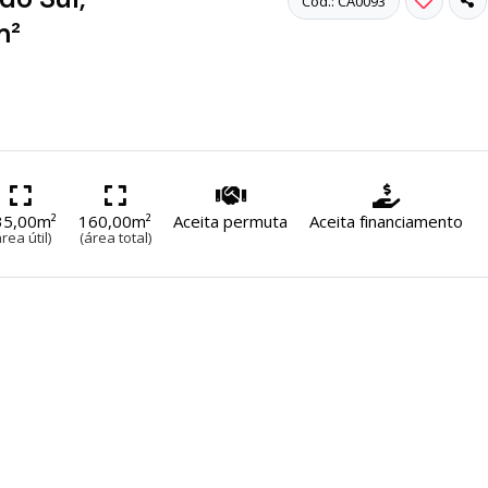
Cód.: CA0093
m²
35,00m²
160,00m²
Aceita permuta
Aceita financiamento
área útil)
(área total)