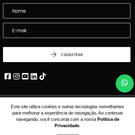
CADASTRAR
Este site utiliza cookies e outras tecnologias semelhantes
© 2026 - Dalcasta Imobiliária -
22.339.969/0001-24 -
Todos os Direitos
para melhorar a experiência de navegação. Ao continuar
Reservados.
navegando, você concorda com a nossa
Política de
Privacidade
.