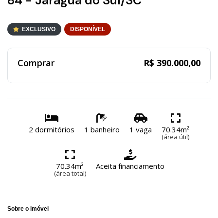
84 - Jaraguá do Sul/SC
EXCLUSIVO
DISPONÍVEL
Comprar
R$ 390.000,00
2 dormitórios
1 banheiro
1 vaga
70.34m²
(área útil)
70.34m²
Aceita financiamento
(área total)
Sobre o imóvel