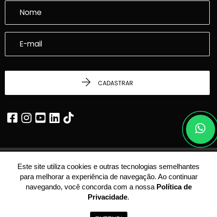
CADASTRAR
Este site utiliza cookies e outras tecnologias semelhantes
© 2026 - Dalcasta Imobiliária -
22.339.969/0001-24 -
Todos os Direitos
para melhorar a experiência de navegação. Ao continuar
Reservados.
navegando, você concorda com a nossa
Política de
Privacidade
.