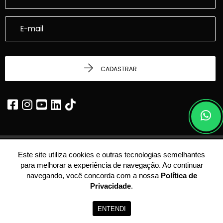
CADASTRAR
Este site utiliza cookies e outras tecnologias semelhantes
© 2026 - Dalcasta Imobiliária -
22.339.969/0001-24 -
Todos os Direitos
para melhorar a experiência de navegação. Ao continuar
Reservados.
navegando, você concorda com a nossa
Política de
Privacidade
.
ENTENDI