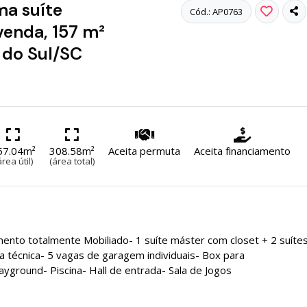
a suíte
Cód.: AP0763
venda, 157 m²
 do Sul/SC
57.04m²
308.58m²
Aceita permuta
Aceita financiamento
área útil)
(área total)
ento totalmente Mobiliado- 1 suíte máster com closet + 2 suíte
 técnica- 5 vagas de garagem individuais- Box para
yground- Piscina- Hall de entrada- Sala de Jogos