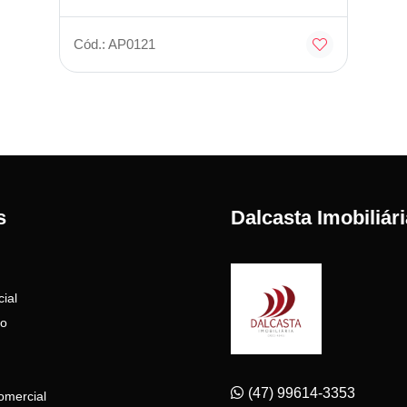
Cód.: AP0121
s
Dalcasta Imobiliári
ial
to
(47) 99614-3353
omercial