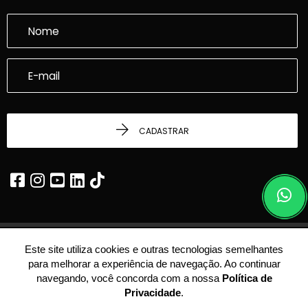
CADASTRAR
Este site utiliza cookies e outras tecnologias semelhantes
© 2026 - Dalcasta Imobiliária -
22.339.969/0001-24 -
Todos os Direitos
para melhorar a experiência de navegação. Ao continuar
Reservados.
navegando, você concorda com a nossa
Política de
Privacidade
.